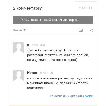
2 комментария
Комментарии к этой теме были закрыты
Новые
я
16.05 12:53
Лучше бы им теорему Пифагора 
рассказал. Может быть они его побили, 
но и удивил он их тоже сильно))
Натан
16.05 11:38
малолетний гопник растет, пусть дома на 
мамкином пианинке папкины сигареты 
поджигает!
КОММЕНТАРИИ ДЛЯ САЙТА
CACKL
E