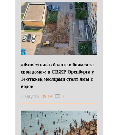
«Живём как в болоте и боимся за
свои дома»: в СВЖР Оренбурга у
14-этажек месяцами стоят ямы с
водой
7 августа
09:18
3