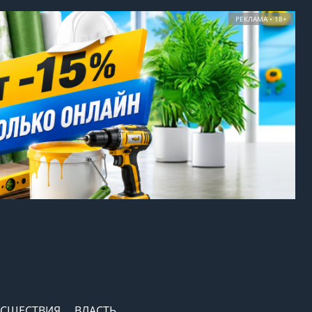
РЕКЛАМА • 18+
СШЕСТВИЯ
ВЛАСТЬ