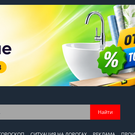
Найти
ГОРОСКОП
СИТУАЦИЯ НА ДОРОГАХ
РЕКЛАМА
ПРОИ