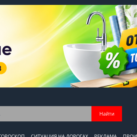
Найти
ГОРОСКОП
СИТУАЦИЯ НА ДОРОГАХ
РЕКЛАМА
ПРОИ