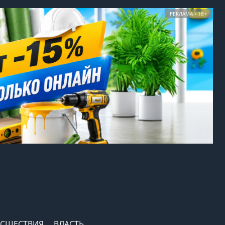
РЕКЛАМА • 18+
СШЕСТВИЯ
ВЛАСТЬ