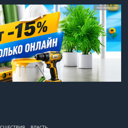
РЕКЛАМА • 18+
СШЕСТВИЯ
ВЛАСТЬ