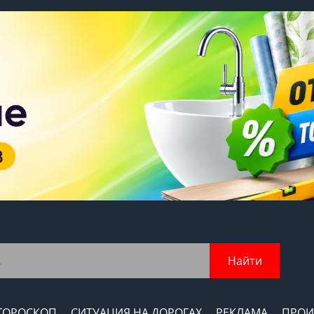
Найти
ГОРОСКОП
СИТУАЦИЯ НА ДОРОГАХ
РЕКЛАМА
ПРОИ