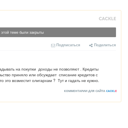
 этой теме были закрыты
Подписаться
Поделиться
адывать на покупки  доходы не позволяют . Кредиты 
льство приняло или обсуждает  списание кредитов с 
о это возместит олигархам ?  Тут и гадать не кужно.
КОММЕНТАРИИ ДЛЯ САЙТА
CACKL
E