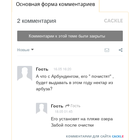
Основная форма комментариев
2 комментария
Комментарии к этой теме были закрыты
Новые
Гость
16.05 16:20
А что с Арбундингом, его " почистят" , 
будет выдавать в этом году нектар из 
арбуза?
Гость
Гость
18.05 01:45
Его установят на пляже озера 
Забой после очистки
КОММЕНТАРИИ ДЛЯ САЙТА
CACKL
E