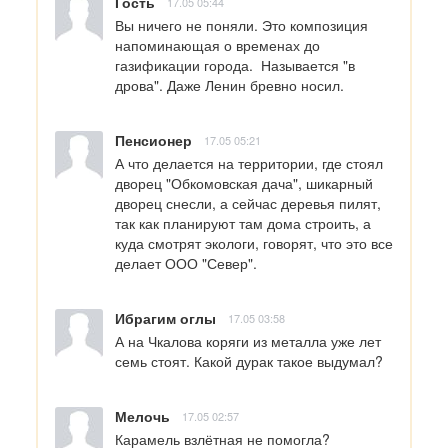
Гость
17.05 05:44
Вы ничего не поняли. Это композиция 
напоминающая о временах до 
газификации города.  Называется "в 
дрова". Даже Ленин бревно носил.
Пенсионер
17.05 05:21
А что делается на территории, где стоял 
дворец "Обкомовская дача", шикарный 
дворец снесли, а сейчас деревья пилят, 
так как планируют там дома строить, а 
куда смотрят экологи, говорят, что это все 
делает ООО "Север".
Ибрагим оглы
17.05 03:58
А на Чкалова коряги из металла уже лет 
семь стоят. Какой дурак такое выдумал?
Мелочь
17.05 02:57
Карамель взлётная не помогла? 
