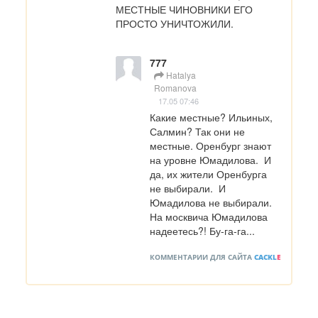
МЕСТНЫЕ ЧИНОВНИКИ ЕГО 
ПРОСТО УНИЧТОЖИЛИ.
777
Hatalya
Romanova
17.05 07:46
Какие местные? Ильиных,  
Салмин? Так они не 
местные. Оренбург знают 
на уровне Юмадилова.  И 
да, их жители Оренбурга 
не выбирали.  И 
Юмадилова не выбирали. 
На москвича Юмадилова 
надеетесь?! Бу-га-га...
КОММЕНТАРИИ ДЛЯ САЙТА
CACKL
E