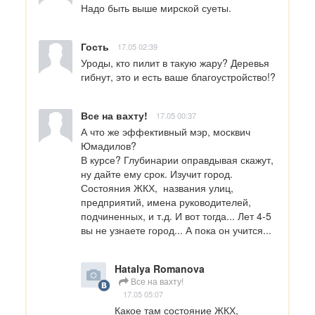
Надо быть выше мирской суеты.
Гость
17.05 02:39
Уроды, кто пилит в такую жару? Деревья 
гибнут, это и есть ваше благоустройство!?
Все на вахту!
17.05 00:37
А что же эффективный мэр, москвич 
Юмадилов?

В курсе? Глубинарии оправдывая скажут, 
ну дайте ему срок. Изучит город. 
Состояния ЖКХ,  названия улиц, 
предприятий, имена руководителей, 
подчиненных, и т.д. И вот тогда... Лет 4-5 
вы не узнаете город... А пока он учится...
Hatalya Romanova
Все на вахту!
17.05 05:07
Какое там состояние ЖКХ, 