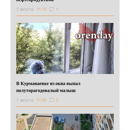
7 августа
11:15
1
В Курманаевке из окна выпал
полуторагодовалый малыш
7 августа
11:09
2