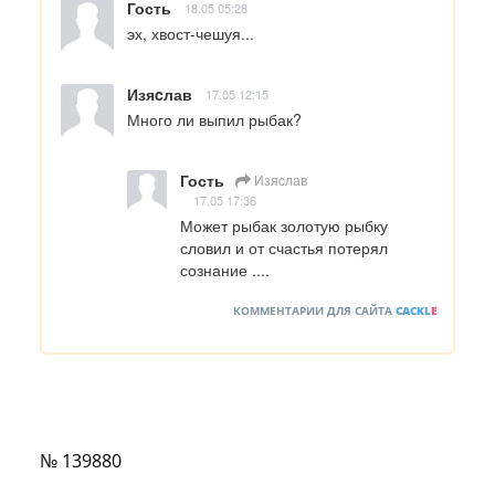
Гость
18.05 05:28
эх, хвост-чешуя...
Изяcлав
17.05 12:15
Много ли выпил рыбак?
Гость
Изяcлав
17.05 17:36
Может рыбак золотую рыбку 
словил и от счастья потерял 
сознание ....
КОММЕНТАРИИ ДЛЯ САЙТА
CACKL
E
№ 139880