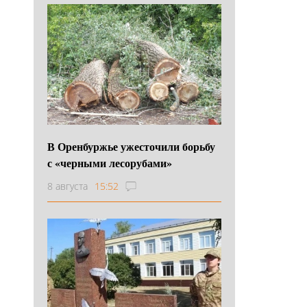
В Оренбуржье ужесточили борьбу
с «черными лесорубами»
8 августа
15:52