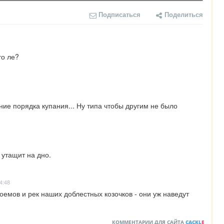
Подписаться
Поделиться
о ле?

е порядка купания... Ну типа чтобы другим не было 
 утащит на дно.
4:48
емов и рек наших доблестных козочков - они уж наведут 
КОММЕНТАРИИ ДЛЯ САЙТА
CACKL
E