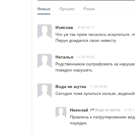
Новые
Лучшие
Ранее
Изяcлав
18.06 04:17
Что уж так прям чесалось искупаться, чт
Перун дождался свою невесту
Наталья
17.06 05:43
Родственников оштрафовать за нарушени
повадно нарушать
Вода не шутка
17.06 05:39
Сегодня тоже купаться нельзя, водяной
Николай
Вода не шутка
17.06 1
Привлечь к патрулированию водо
порядок.