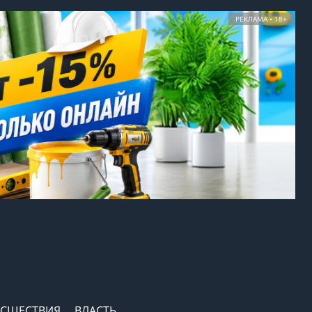
РЕКЛАМА • 18+
СШЕСТВИЯ
ВЛАСТЬ