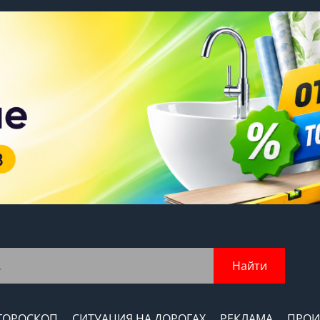
Найти
ГОРОСКОП
СИТУАЦИЯ НА ДОРОГАХ
РЕКЛАМА
ПРОИ