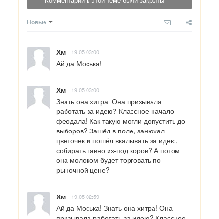
Комментарии к этой теме были закрыты
Новые
Хм
19.05 03:00
Ай да Моська!
Хм
19.05 03:00
Знать она хитра! Она призывала 
работать за идею? Классное начало 
феодала! Как такую могли допустить до 
выборов? Зашёл в поле, занюхал 
цветочек и пошёл вкалывать за идею, 
собирать гавно из-под коров? А потом 
она молоком будет торговать по 
рыночной цене?
Хм
19.05 02:59
Ай да Моська! Знать она хитра! Она 
призывала работать за идею? Классное 