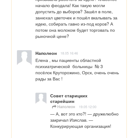
начало феодала! Как такую могли 
допустить до выборов? Зашёл в поле, 
занюхал цветочек и пошёл вкалывать за 
идею, собирать гавно из-под коров? А 
потом она молоком будет торговать по 
рыночной цене?
Наполеон
18.05 16:46
Елена , мы пациенты областной 
психиатрической  больницы  № 3  
посёлок Круторожино, Орск, очень очень 
рады за Вас !
Совет старицких
старейшин
Наполеон
19.05 12:00
— А, вот это кто?! — дружелюбно 
закричал Изяслав. — 
Конкурирующая организация!