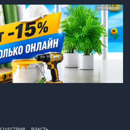
РЕКЛАМА • 18+
СШЕСТВИЯ
ВЛАСТЬ