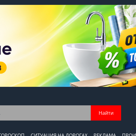
Найти
ГОРОСКОП
СИТУАЦИЯ НА ДОРОГАХ
РЕКЛАМА
ПРОИ