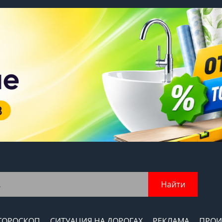
Найти
ГОРОСКОП
СИТУАЦИЯ НА ДОРОГАХ
РЕКЛАМА
ПРОИ