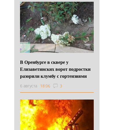
В Оренбурге в сквере у
Елизаветинских ворот подростки
разорили клумбу с гортензиями
6 августа
18:06
3