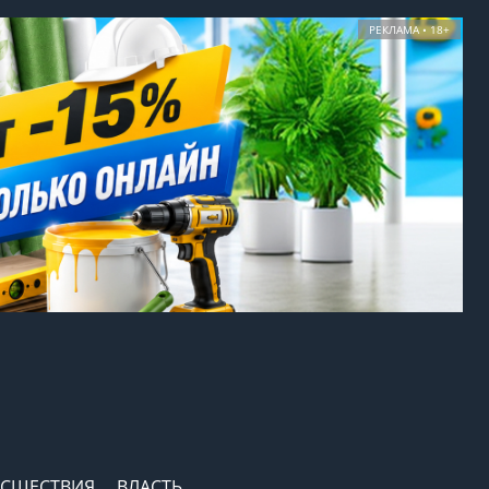
РЕКЛАМА • 18+
СШЕСТВИЯ
ВЛАСТЬ