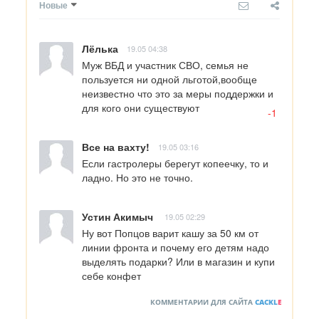
Новые
Лёлька
19.05 04:38
Муж ВБД и участник СВО, семья не 
пользуется ни одной льготой,вообще 
неизвестно что это за меры поддержки и 
для кого они существуют
-1
Все на вахту!
19.05 03:16
Если гастролеры берегут копеечку, то и 
ладно. Но это не точно.
Устин Акимыч
19.05 02:29
Ну вот Попцов варит кашу за 50 км от 
линии фронта и почему его детям надо 
выделять подарки? Или в магазин и купи 
себе конфет
КОММЕНТАРИИ ДЛЯ САЙТА
CACKL
E