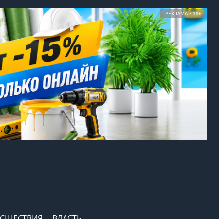
РЕКЛАМА • 18+
СШЕСТВИЯ
ВЛАСТЬ