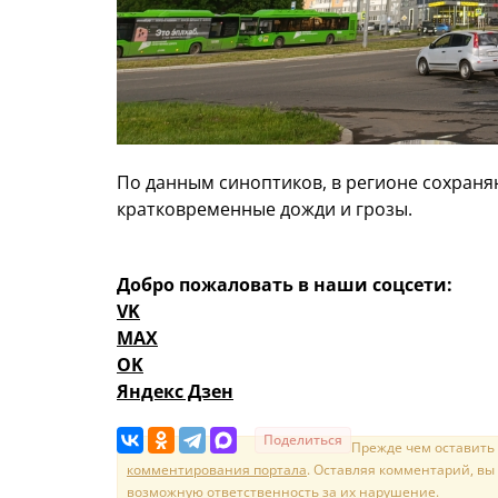
По данным синоптиков, в регионе сохраняю
кратковременные дожди и грозы.
Добро пожаловать в наши соцсети:
VK
MAX
OK
Яндекс Дзен
Поделиться
Прежде чем оставить
комментирования портала
. Оставляя комментарий, вы
возможную ответственность за их нарушение.