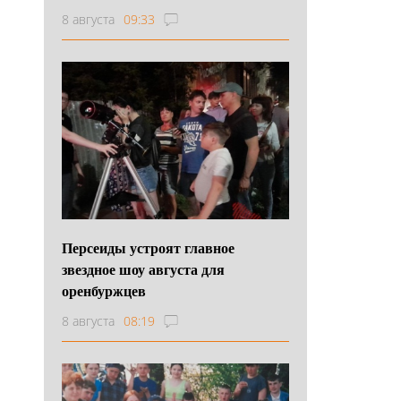
8 августа
09:33
Персеиды устроят главное
звездное шоу августа для
оренбуржцев
8 августа
08:19