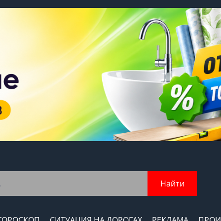
Найти
ГОРОСКОП
СИТУАЦИЯ НА ДОРОГАХ
РЕКЛАМА
ПРОИ