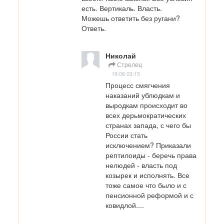
есть. Вертикаль. Власть.

Можешь ответить без ругани? 
Ответь.
Николай
Стрелец
19.06 03:15
Процесс смягчения 
наказаний ублюдкам и 
выродкам происходит во 
всех дерьмократических 
странах запада, с чего бы 
России стать 
исключением? Приказали 
рептилоиды - беречь права 
нелюдей - власть под 
козырек и исполнять. Все 
тоже самое что было и с 
пенсионной реформой и с 
ковидлой....