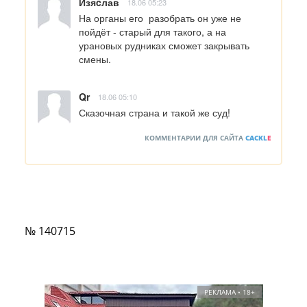
Изяcлав
18.06 05:23
На органы его  разобрать он уже не 
пойдёт - старый для такого, а на 
урановых рудниках сможет закрывать 
смены.
Qr
18.06 05:10
Сказочная страна и такой же суд!
КОММЕНТАРИИ ДЛЯ САЙТА
CACKL
E
№ 140715
РЕКЛАМА • 18+