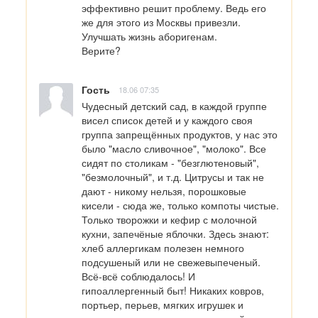
эффективно решит проблему. Ведь его 
же для этого из Москвы привезли. 
Улучшать жизнь аборигенам.

Верите?
Гость
18.06 07:35
Чудесный детский сад, в каждой группе 
висел список детей и у каждого своя 
группа запрещённых продуктов, у нас это 
было "масло сливочное", "молоко". Все 
сидят по столикам - "безглютеновый", 
"безмолочный", и т.д. Цитрусы и так не 
дают - никому нельзя, порошковые 
кисели - сюда же, только компоты чистые. 
Только творожки и кефир с молочной 
кухни, запечёные яблочки. Здесь знают: 
хлеб аллергикам полезен немного 
подсушеный или не свежевыпеченый. 
Всё-всё соблюдалось! И 
гипоаллергенный быт! Никаких ковров, 
портьер, перьев, мягких игрушек и 