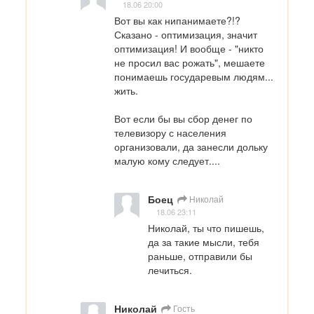
18.06 20:00
Вот вы как нипанимаете?!? 
Сказано - оптимизация, значит 
оптимизация! И вообще - "никто 
не просил вас рожать", мешаете 
понимаешь государевым людям... 
жить.  

Вот если бы вы сбор денег по 
телевизору с населения 
организовали, да занесли дольку 
малую кому следует....
Боец
Николай
18.06 23:11
Николай, ты что пишешь, 
да за такие мысли, тебя 
раньше, отправили бы 
лечиться.
Николай
Гость