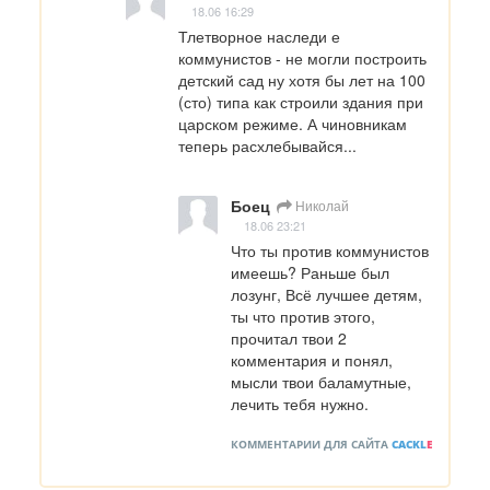
18.06 16:29
Тлетворное наследи е 
коммунистов - не могли построить 
детский сад ну хотя бы лет на 100 
(сто) типа как строили здания при 
царском режиме. А чиновникам 
теперь расхлебывайся...
Боец
Николай
18.06 23:21
Что ты против коммунистов 
имеешь? Раньше был 
лозунг, Всё лучшее детям, 
ты что против этого, 
прочитал твои 2 
комментария и понял, 
мысли твои баламутные, 
лечить тебя нужно.
КОММЕНТАРИИ ДЛЯ САЙТА
CACKL
E