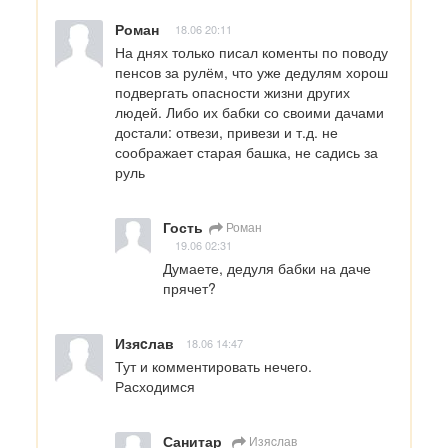
Роман
18.06 20:11
На днях только писал коменты по поводу 
пенсов за рулём, что уже дедулям хорош 
подвергать опасности жизни других 
людей. Либо их бабки со своими дачами 
достали: отвези, привези и т.д. не 
соображает старая башка, не садись за 
руль
Гость
Роман
19.06 02:31
Думаете, дедуля бабки на даче 
прячет?
Изяcлав
18.06 14:47
Тут и комментировать нечего.

Расходимся
Санитар
Изяcлав