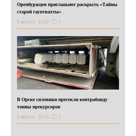
Оренбуржцев приглашают раскрыть «Тайны
старой гауптвахты»
5 августа
23:59
1
В Орске силовики пресекли контрабанду
тонны прекурсоров
5 августа
23:13
2