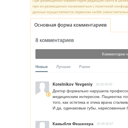
При размещении комментария редакция сайта в целях
при их размещении ознакомиться с политикой конфиде
данных осуществляется сервисом cackle самостоятельн
Основная форма комментариев
8 комментариев
Комментарии к
Новые
Лучшие
Ранее
Kotelnikov Yevgeniy
20.05 05:00
Доктор формально нарушила профессион
медицинским интересом. Пациентка тож
того, как эстетика и этика врача сталк
И да, одинаковые губы, нарисованные б
Камыбля Фешихера
20.05 02:27