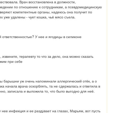
ествовала. Врач восстановлена в должности, 
ведении по отношению к сотрудникам, а псевдомедицинскую 
веряют компетентные органы, надеюсь она получит по 
ях уже удалены - чует кошка, чьё мясо съела.
й ответственностью? У нее и ягодицы в силиконе
 извините, терапевту то что за дело, она можно сказать 
ржим при себе
убы барышни уж очень напоминали аллергический отёк, а о 
ка начала врача оскорблять, та не сдержалась и ответила в 
нно, записала и выложила то, что было выгодно для неё.
 нее инфекция и ее раздувает на глазах, Марьям, вот пусть 