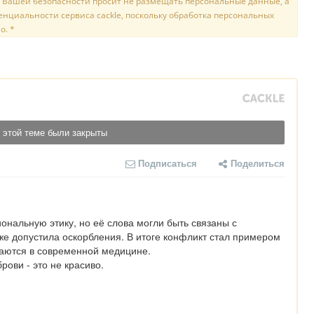
 Вашей безопасности просит не размещать персональные данные, а
нциальности сервиса cackle, поскольку обработка персональных
о. *
 этой теме были закрыты
Подписаться
Поделиться
альную этику, но её слова могли быть связаны с 
е допустила оскорбления. В итоге конфликт стал примером 
иваются в современной медицине.

рови - это не красиво.