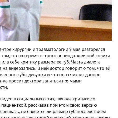
нтре хирургии и травматологии 9 мая разгорелся
 том, что во время острого периода желчной колики
ила себе критику размера ее губ. Часть диалога
на видеозапись. В ней доктор говорит о том, что ей
иченные губы девушки и что она считает данное
нтка просит доктора заняться прямыми
ости.
видео в социальных сетях, шквала критики со
пациенткой, рассказав при этом свою версию
совалась, не является ли размер губ последствием
том называла ее старой и дряхлой, советовала уколы