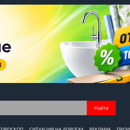
Найти
ГОРОСКОП
СИТУАЦИЯ НА ДОРОГАХ
РЕКЛАМА
ПРОИ