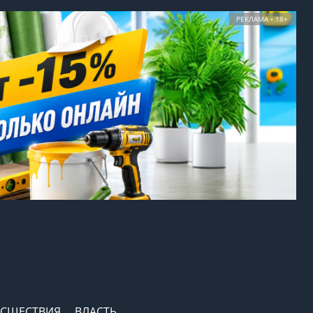
РЕКЛАМА • 18+
СШЕСТВИЯ
ВЛАСТЬ