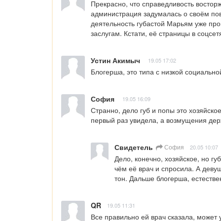
Прекрасно, что справедливость восторж
администрация задумалась о своём по
деятельность губастой Марьям уже про
заслугам. Кстати, её страницы в соцсет
Устин Акимыч
19.05 17:02
Блогерша, это типа с низкой социально
София
19.05 16:09
Странно, дело губ и попы это хозяйское,
первый раз увидела, а возмущения де
Свидетель
София
20.05 10:07
Дело, конечно, хозяйское, но г
чём её врач и спросила. А девуш
тон. Дальше блогерша, естестве
QR
19.05 11:31
Все правильно ей врач сказала, может у