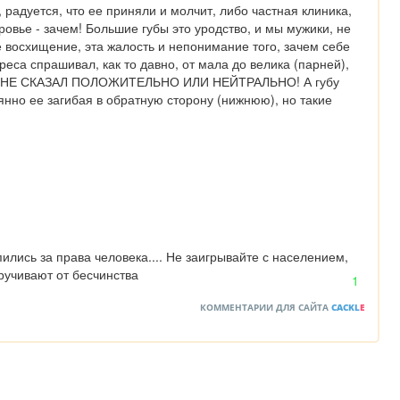
, радуется, что ее приняли и молчит, либо частная клиника, 
ровье - зачем! Большие губы это уродство, и мы мужики, не 
е восхищение, эта жалость и непонимание того, зачем себе 
реса спрашивал, как то давно, от мала до велика (парней), 
НИ 1 НЕ СКАЗАЛ ПОЛОЖИТЕЛЬНО ИЛИ НЕЙТРАЛЬНО! А губу 
нно ее загибая в обратную сторону (нижнюю), но такие 
ились за права человека.... Не заигрывайте с населением, 
ручивают от бесчинства
1
КОММЕНТАРИИ ДЛЯ САЙТА
CACKL
E