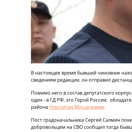
В настоящее время бывший чиновник наход
сведениям редакции, он отправил дистанц
Помимо него в состав депутатского корпус
один - в ГД РФ, это Герой России, обладат
района
Нурсултан Муссагалеев
.
Пост градоначальника Сергей Салмин покин
добровольцем на СВО сообщил тогда бывш