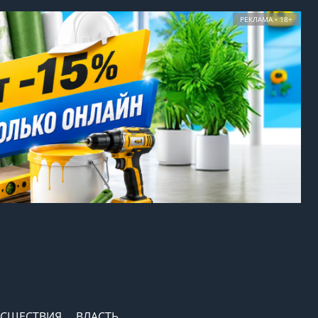
РЕКЛАМА • 18+
СШЕСТВИЯ
ВЛАСТЬ