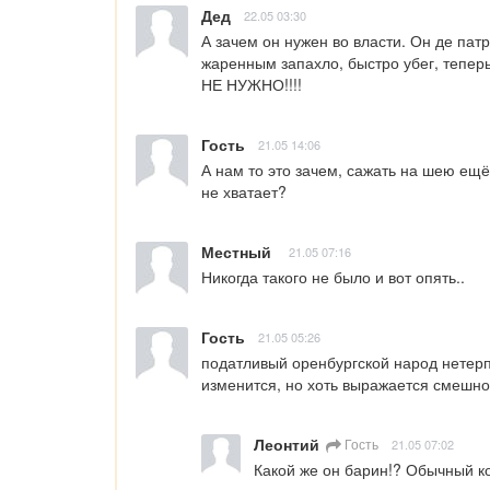
Дед
22.05 03:30
А зачем он нужен во власти. Он де патри
жаренным запахло, быстро убег, теперь 
НЕ НУЖНО!!!!
Гость
21.05 14:06
А нам то это зачем, сажать на шею ещё
не хватает?
Местный
21.05 07:16
Никогда такого не было и вот опять..
Гость
21.05 05:26
податливый оренбургской народ нетерп
изменится, но хоть выражается смешно
Леонтий
Гость
21.05 07:02
Какой же он барин!? Обычный ко