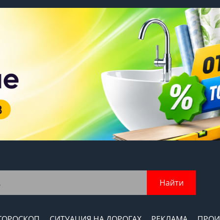
Найти
ГОРОСКОП
СИТУАЦИЯ НА ДОРОГАХ
РЕКЛАМА
ПРОИ