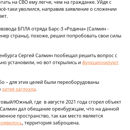
ать на СВО ему легче, чем на гражданке. Уйдя с
 всё-таки уволился, направив заявление о сложении
вет.
взвода БПЛА отряда Барс-3 «Родина» (Салмин -
енер страны), похоже, решил попробовать свои силы
енбурга Сергей Салмин пообещал решить вопрос с
но установили, но вот открылись и
функционируют
бо – для этих целей были переоборудованы
о
затея заглохла
.
овый/Южный, где в августе 2021 года сгорел объект
 Салмин дал обещание оренбуржцам, что на данной
енное пространство, так как место является
появилось
, территория заброшена.