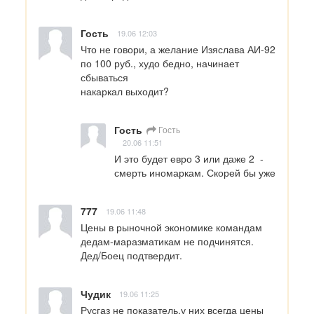
Гость
19.06 12:03
Что не говори, а желание Изяслава АИ-92 
по 100 руб., худо бедно, начинает 
сбываться

накаркал выходит?
Гость
Гость
20.06 11:51
И это будет евро 3 или даже 2  - 
смерть иномаркам. Скорей бы уже
777
19.06 11:48
Цены в рыночной экономике командам 
дедам-маразматикам не подчинятся.

Дед/Боец подтвердит.
Чудик
19.06 11:25
Русгаз не показатель.у них всегда цены 