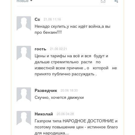
Новые
Сс
21.06 11:16
Ненадо скулить,у нас идёт война,а вы 
про бензин!!!!
гость
21.06 02:21
Цены и тарифы на всё и вся  будут и 
дальше стремительно  расти   по 
известной всем причине , о   которой   не 
принято публично рассуждать .
Разведчик
20.06 18:30
Скучно, хочется движухи
Николай
20.06 04:28
Газпром типа НАРОДНОЕ ДОСТОЯНИЕ и 
поэтому повышение цен - истинное благо 
для народишка...