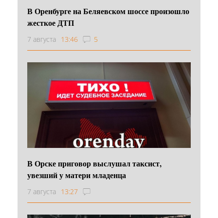
В Оренбурге на Беляевском шоссе произошло
жесткое ДТП
7 августа
13:46
5
В Орске приговор выслушал таксист,
увезший у матери младенца
7 августа
13:27