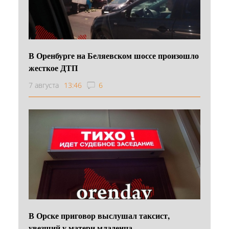
В Оренбурге на Беляевском шоссе произошло
жесткое ДТП
7 августа
13:46
6
В Орске приговор выслушал таксист,
увезший у матери младенца