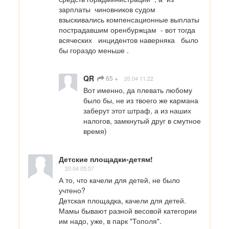
зарплаты  чиновников судом  
взыскивались компенсационные выплаты   
пострадавшим оренбуржцам  - вот тогда    
всяческих   инцидентов наверняка   было 
бы гораздо меньше .
QR
65 +
20.04 11:22
Вот именно, да плевать любому 
было бы, не из твоего же кармана 
заберут этот штраф, а из наших 
налогов, замкнутый друг в смутное 
время)
Детские площадки-детям!
20.04 05:57
А то, что качели для детей, не было 
учтено? 

Детская площадка, качели для детей. 
Мамы бывают разной весовой категории 
им надо, уже, в парк "Тополя".
