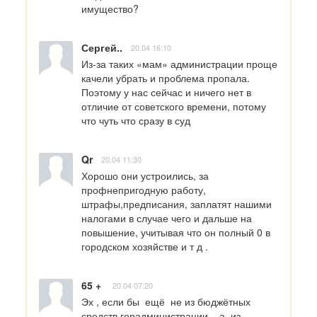
имущество?
Сергей..
20.04 16:10
Из-за таких «мам» администрации проще 
качели убрать и проблема пропала.

Поэтому у нас сейчас и ничего нет в 
отличие от советского времени, потому 
что чуть что сразу в суд
Qr
20.04 11:30
Хорошо они устроились, за 
профнепригодную работу, 
штрафы,предписания, заплатят нашими 
налогами в случае чего и дальше на 
повышение, учитывая что он полный 0 в 
городском хозяйстве и т д .
65 +
20.04 07:20
Эх , если бы  ещё  не из бюджётных 
средств горадминистрации  , а  из  