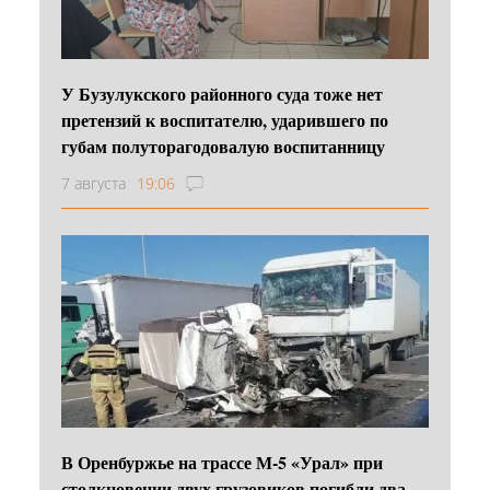
У Бузулукского районного суда тоже нет
претензий к воспитателю, ударившего по
губам полуторагодовалую воспитанницу
7 августа
19:06
В Оренбуржье на трассе М-5 «Урал» при
столкновении двух грузовиков погибли два