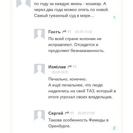
по году за каждую жизнь - кошмар. А 
через два года можно опять по новой. 
Самый гуманный суд в мире...
1
Гостъ
11
20.05 10:32
По всей стране колонии не 
исправляют. Отсидится и 
продолжит безнаказанность.
Изяcлав
11
20.05 09:51
Печально, конечно.

А ещё печальнее, что люди 
надеялись на свой ТАЗ, который в 
итоге угрохал своих владельцев.
Сергей
11
20.05 07:53
Такова особенность Фемиды в 
Оренбурге.
2