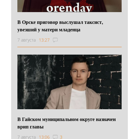
В Орске приговор выслушал таксист,
увезший у матери младенца
7 августа
13:27
В Гайском муниципальном округе назначен
врип главы
7 августа
13:06
3