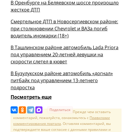
В Оренбурге на Беляевском шоссе произошло
жесткое ДТП
Смертельное ДТП в Новосергиевском районе:
при столкновении Chevrolet и ВАЗа погиб
водитель иномарки (18+)
В Ташлинском районе автомобиль Lada Priora
под управлением 20-летней девушки на
скорости слетел в кювет
В Бузулукском районе автомобиль «догнал»
питбайк под управлением 13-летнего
подростка
Посмотреть еще
Поделиться
Прежде чем оставить
комментарий, пожалуйста, ознакомьтесь с
Правилами
комментирования портала
. Оставляя комментарий, вы
подтверждаете ваше согласие с данными правилами и