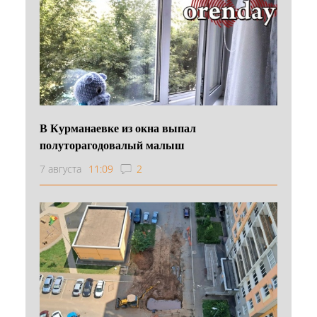
В Курманаевке из окна выпал
полуторагодовалый малыш
7 августа
11:09
2