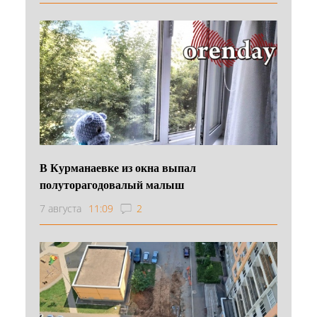
В Курманаевке из окна выпал
полуторагодовалый малыш
7 августа
11:09
2