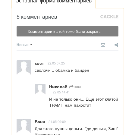
Основная форма комментариев
5 комментариев
Комментарии к этой теме были закрыты
Новые
кост
22.05 07:25
сволочи .. обамка и байден
Николай
кост
22.05 14:41
И не только они... Еще этот клятой 
ТРАМП нам пакостит
Ваня
21.05 09:09
Для этого нужны деньги. Где деньги, Зин? 
Известно где.