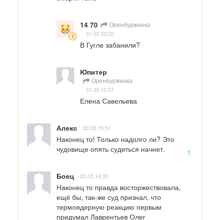
14 70
Оренбурженка
21.05 23:20
В Гугле забанили?
Юпитер
Оренбурженка
21.05 12:57
Елена Савельева
Алекс
20.05 15:51
Наконец то! Только надолго ли? Это 
чудовище опять судиться начнет.
1
Боец
20.05 14:30
Наконец то правда восторжествовала, 
ещё бы, так-же суд признал, что 
термоядерную реакцию первым 
придумал Лаврентьев Олег 