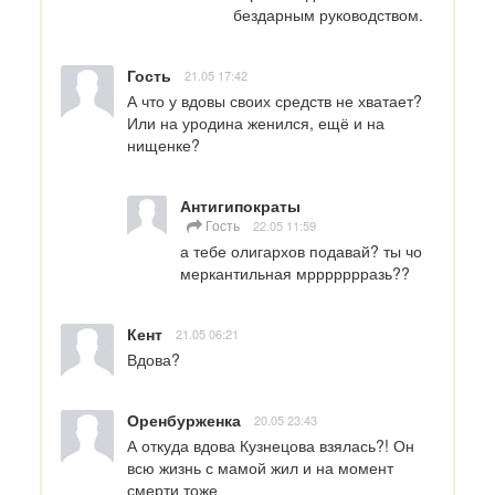
бездарным руководством.
Гость
21.05 17:42
А что у вдовы своих средств не хватает? 
Или на уродина женился, ещё и на 
нищенке?
Антигипократы
Гость
22.05 11:59
а тебе олигархов подавай? ты чо 
меркантильная мррррррразь??
Кент
21.05 06:21
Вдова?
Оренбурженка
20.05 23:43
А откуда вдова Кузнецова взялась?! Он 
всю жизнь с мамой жил и на момент 
смерти тоже