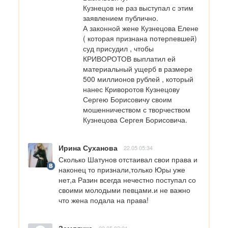
Кузнецов не раз выступал с этим 
заявлением публично.

А законной жене Кузнецова Елене  
( которая признана потерпевшей) 
суд присудил , чтобы 
КРИВОРОТОВ выплатил ей 
материальный ущерб в размере 
500 миллионов рублей , который 
нанес Криворотов Кузнецову 
Сергею Борисовичу своим 
мошенничеством с творчеством 
Кузнецова Сергея Борисовича.
Ирина Суханова
22.05 05:34
Сколько Шатунов отстаивал свои права и 
наконец то признали,только Юры уже 
нет,а Разин всегда нечестно поступал со 
своими молодыми певцами.и не важно 
что жена подала на права!
Землячка
22.05 03:01