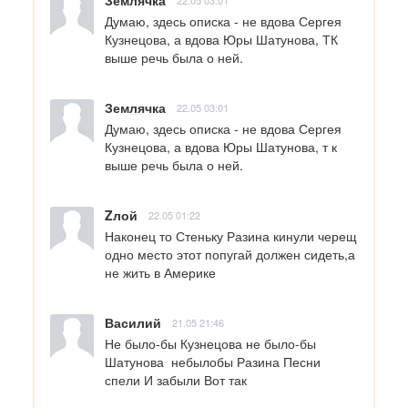
Думаю, здесь описка - не вдова Сергея 
Кузнецова, а вдова Юры Шатунова, ТК 
выше речь была о ней.
Землячка
22.05 03:01
Думаю, здесь описка - не вдова Сергея 
Кузнецова, а вдова Юры Шатунова, т к 
выше речь была о ней.
Zлой
22.05 01:22
Наконец то Стеньку Разина кинули черещ 
одно место этот попугай должен сидеть,а 
не жить в Америке
Василий
21.05 21:46
Не было-бы Кузнецова не было-бы 
Шатунова  небылобы Разина Песни 
спели И забыли Вот так