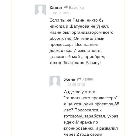
Ханна
Василий
22.05 19:56
Если ты не Разин, никто бы 
никогда и Шатунова не узнал. 
Разин был организатором всего 
абсолютно. Он гениальный 
продюссер.  Все на нем 
держалось. И известность 
,,ласковый май ,, приобрел, 
только благодаря Разину!
Женя
Ханна
23.05 07:09
А где же у этого 
"гениального продюссера" 
ещё хоть один проект за 35 
лет? Присосался к 
готовому, заработал, украв 
идею Миража по 
клонированию, и развалил 
через 2 года своим 