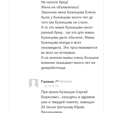
Не несите бред!

Жена не объявлялась!

Законная жена Кузнецова Елена 
была у Кузнецова много лет до 
того как Кузнецова не стало.

А то что мама Кузнецова несет 
разный бред , так это для мамы 
Кузнецова дело обычное. Мама 
Кузнецова всегда и всех 
ненавидела. Это прослеживается 
во всех ее интервью.

А на мнение мамы очень большое 
влияние оказывает много лет ее 
домработница.
Галина
Наталья
23.05 02:58
При жизни Кузнецов Сергей 
Борисович , находясь в здравом 
уме и твердой памяти, завещал 
23 песни Шатунову Юрию 
Васильевичу.
