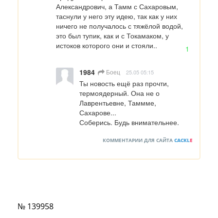
Александрович, а Тамм с Сахаровым, 
таснули у него эту идею, так как у них 
ничего не получалось с тяжёлой водой, 
это был тупик, как и с Токамаком, у 
истоков которого они и стояли..
1
1984
Боец
25.05 05:15
Ты новость ещё раз прочти, 
термоядерный. Она не о 
Лаврентьевне, Таммме, 
Сахарове...

Соберись. Будь внимательнее.
КОММЕНТАРИИ ДЛЯ САЙТА
CACKL
E
№ 139958