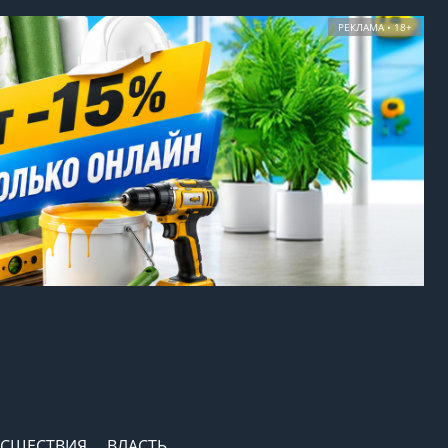
РЕКЛАМА • 18+
СШЕСТВИЯ
ВЛАСТЬ