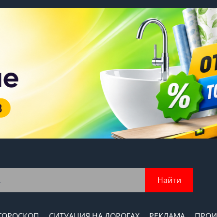
Найти
ГОРОСКОП
СИТУАЦИЯ НА ДОРОГАХ
РЕКЛАМА
ПРОИ