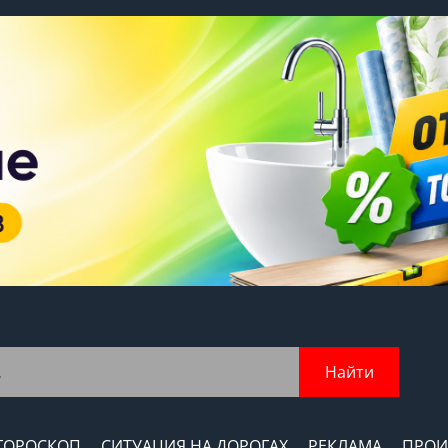
Найти
ГОРОСКОП
СИТУАЦИЯ НА ДОРОГАХ
РЕКЛАМА
ПРОИ