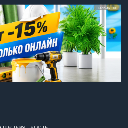
РЕКЛАМА • 18+
СШЕСТВИЯ
ВЛАСТЬ