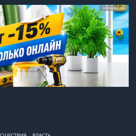
РЕКЛАМА • 18+
СШЕСТВИЯ
ВЛАСТЬ