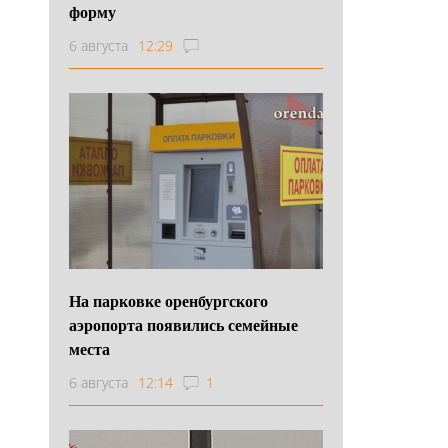
форму
6 августа
12:29
На парковке оренбургского
аэропорта появились семейные
места
6 августа
12:14
1