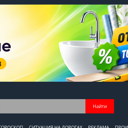
Найти
ГОРОСКОП
СИТУАЦИЯ НА ДОРОГАХ
РЕКЛАМА
ПРОИ