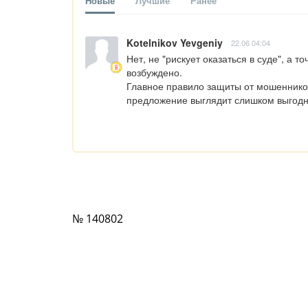
Новые
Лучшие
Ранее
Kotelnikov Yevgeniy
22.06 04:04
Нет, не "рискует оказаться в суде", а то
возбуждено.

Главное правило защиты от мошенников
предложение выглядит слишком выгодно
№ 140802