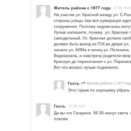
Житель района с 1977 года
21.06 19:00
На участке ул. Красной между ул. С.Раз
стороны улицы там вся нумерация идет 
сооружения. Поэтому недовольны могут 
Лучше напишите, почему  ул. Красную пр
самодельный. Ул. Красная должна свобо
должен быть выезд из ГСК во дворе ул. 
начало ул. КИМа и конец ул. Потехина,
Водоканала, а навстречу родители везу
Красную до пересечения с ул. Парковско
Вот это вопрос лучше поднимите.
Гость
Житель района с 1977 год
Этот гараж по хорошему убрать 
Гость
21.06 16:27
Да вы что Гагарина  56 30 минут света  
платим