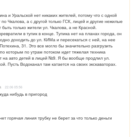
ина и Уральской нет никаких жителей, потому что с одной 
по Чкалова, а с другой только ГСК, лицей и другие нежилые 
быть только жители ул. Чкалова, а не Красной.

евратили в тупик в конце. Тупика нет на планах города, он 
дно доходить до ул. КИМа и пересекаться с ней, на нее 
Потехина, 31. Это все могло бы значительно разгрузить 
 по которым по утрам потоком идет тяжелая техника 
т на авто детей в лицей №9. Я бы вообще продлил ул. 
й. Пусть Водоканал там катается на своих экскаваторах. 
а
22.06 05:56
куда нибудь в пригород
нет горячая линия трубку не берет за что только деньги 