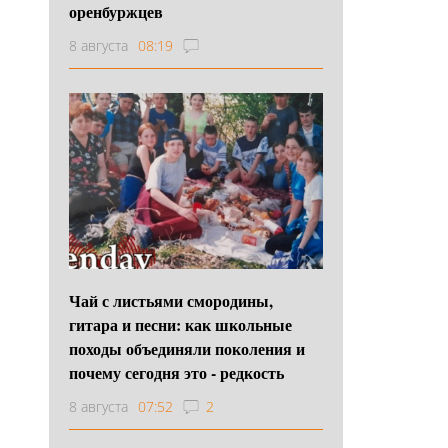
оренбуржцев
8 августа
08:19
Чай с листьями смородины,
гитара и песни: как школьные
походы объединяли поколения и
почему сегодня это - редкость
8 августа
07:52
2