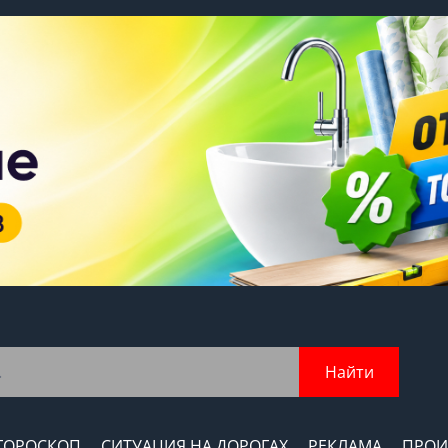
Найти
ГОРОСКОП
СИТУАЦИЯ НА ДОРОГАХ
РЕКЛАМА
ПРОИ