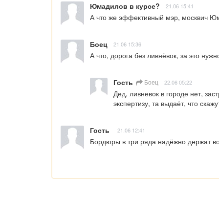
Юмадилов в курсе?
21.06 15:41
А что же эффективный мэр, москвич Ю
Боец
21.06 15:36
А что, дорога без ливнёвок, за это нуж
Гость
Боец
22.06 05:22
Дед, ливневок в городе нет, зас
экспертизу, та выдаёт, что скаж
Гость
21.06 12:41
Бордюры в три ряда надёжно держат во