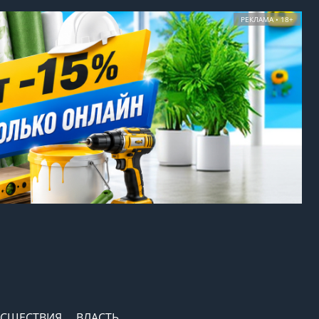
РЕКЛАМА • 18+
СШЕСТВИЯ
ВЛАСТЬ