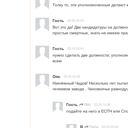
Толку то, эти уполномоченные делают к
Гость
25.05 04:05
Вот это да! Две кандидатуры на должно
простые смертные, знать не имеем прав
Гость
25.05 03:41
нужно сделать две должности; уполномо
всем
Опс
25.05 02:55
Никчёмный Чадов! Несколько лет пытала
гелиевом заводе . Чиновничье равнодуш
Гость
Опс
25.05 10:38
подайте на него в ЕСПЧ или Сп
Я
Гость
26.05 05:04