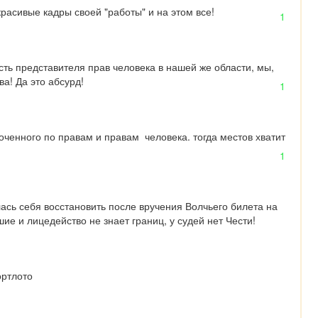
расивые кадры своей "работы" и на этом все!
1
сть представителя прав человека в нашей же области, мы, 
а! Да это абсурд!
1
ченного по правам и правам  человека. тогда местов хватит 
1
сь себя восстановить после вручения Волчьего билета на 
ие и лицедейство не знает границ, у судей нет Чести!
ортлото