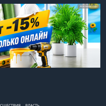
РЕКЛАМА • 18+
СШЕСТВИЯ
ВЛАСТЬ