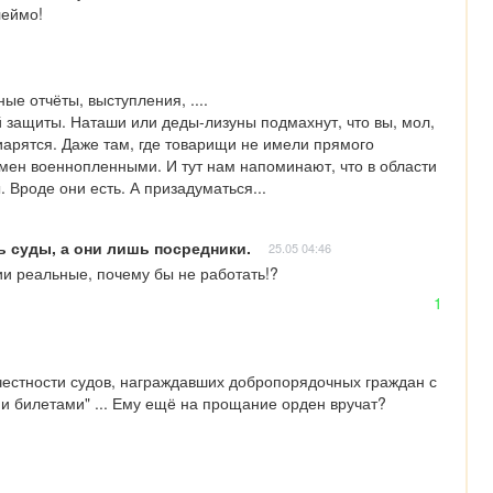
леймо!
е отчёты, выступления, ....

 защиты. Наташи или деды-лизуны подмахнут, что вы, мол, 
пиарятся. Даже там, где товарищи не имели прямого 
ен военнопленными. И тут нам напоминают, что в области 
 Вроде они есть. А призадуматься...
ь суды, а они лишь посредники.
25.05 04:46
и реальные, почему бы не работать!? 

1
естности судов, награждавших добропорядочных граждан с 
 билетами" ... Ему ещё на прощание орден вручат? 