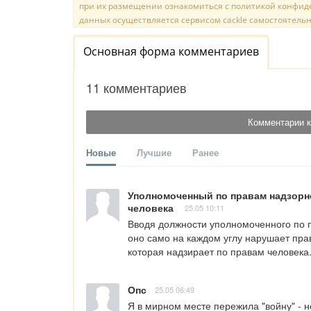
при их размещении ознакомиться с политикой конфиде
данных осуществляется сервисом cackle самостоятельн
Основная форма комментариев
11 комментариев
Комментарии к
Новые
Лучшие
Ранее
Уполномоченный по правам надзорно
человека
25.05 10:11
Вводя должности уполномоченного по п
оно само на каждом углу нарушает прав
которая надзирает по правам человека
Опс
25.05 06:49
Я в мирном месте пережила "войну" - н