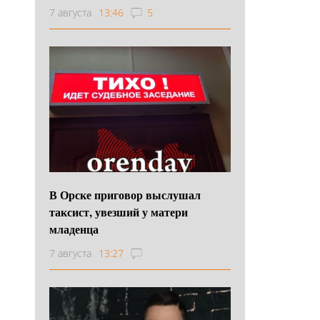
7 августа
13:46
5
В Орске приговор выслушал
таксист, увезший у матери
младенца
7 августа
13:27