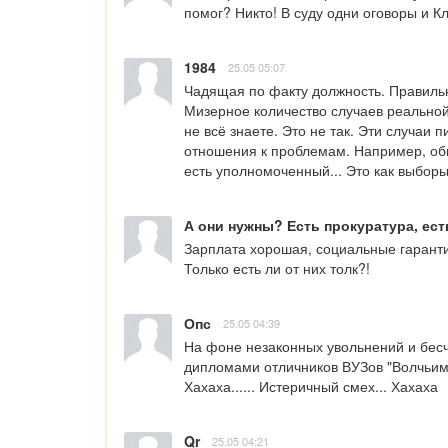
помог? Никто! В суду одни оговоры и К
1984
25.05 05:07
Чадящая по факту должность. Правильны
Мизерное количество случаев реальной
не всё знаете. Это не так. Эти случаи 
отношения к проблемам. Например, обм
есть уполномоченный... Это как выборы.
А они нужны? Есть прокуратура, ест
Зарплата хорошая, социальные гаранти
Только есть ли от них толк?!
Опс
25.05 04:39
На фоне незаконных увольнений и бесч
дипломами отличников ВУЗов "Волчьими
Хахаха...... Истеричный смех... Хахаха
Qr
25.05 04:21