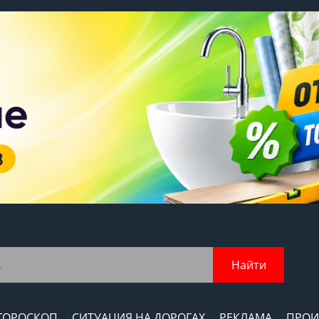
Найти
ГОРОСКОП
СИТУАЦИЯ НА ДОРОГАХ
РЕКЛАМА
ПРОИ