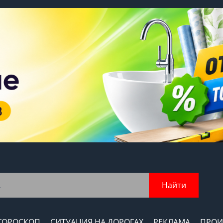
Найти
ГОРОСКОП
СИТУАЦИЯ НА ДОРОГАХ
РЕКЛАМА
ПРОИ