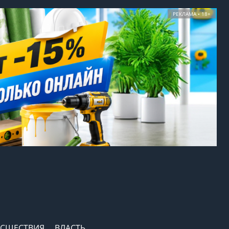
РЕКЛАМА • 18+
СШЕСТВИЯ
ВЛАСТЬ