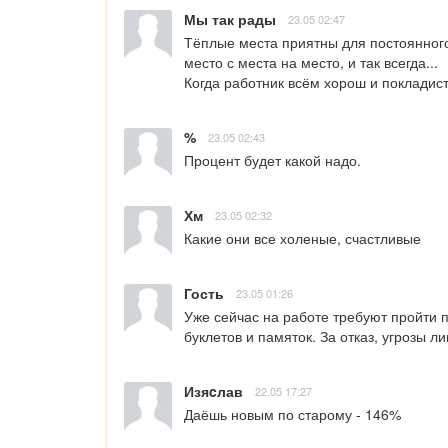
Мы так рады
23.05 02:47
Тёплые места приятны для постоянного
место с места на место, и так всегда... 

Когда работник всём хорош и покладист
%
23.05 02:43
Процент будет какой надо.
Хм
23.05 02:32
Какие они все холеные, счастливые
Гость
23.05 01:26
Уже сейчас на работе требуют пройти п
буклетов и памяток. За отказ, угрозы 
Изяcлав
22.05 17:27
Даёшь новым по старому - 146%