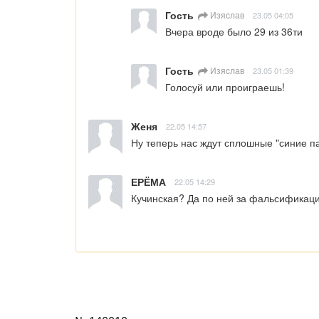
Гость
Изяcлав
23.05 04:05
Вчера вроде было 29 из 36ти
Гость
Изяcлав
23.05 01:39
Голосуй или проиграешь!
Женя
22.05 14:57
Ну теперь нас ждут сплошные "синие п
ЕРЁМА
22.05 14:29
Кучинская? Да по ней за фальсификаци