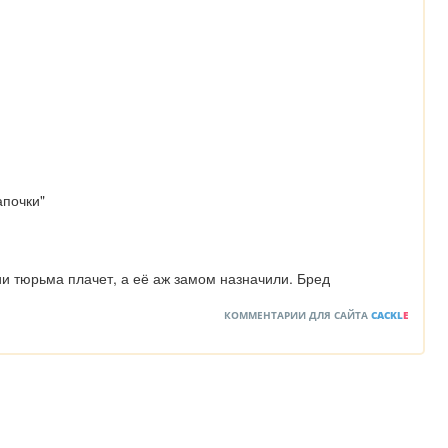
апочки"
и тюрьма плачет, а её аж замом назначили. Бред
КОММЕНТАРИИ ДЛЯ САЙТА
CACKL
E