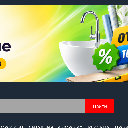
Найти
ГОРОСКОП
СИТУАЦИЯ НА ДОРОГАХ
РЕКЛАМА
ПРОИ