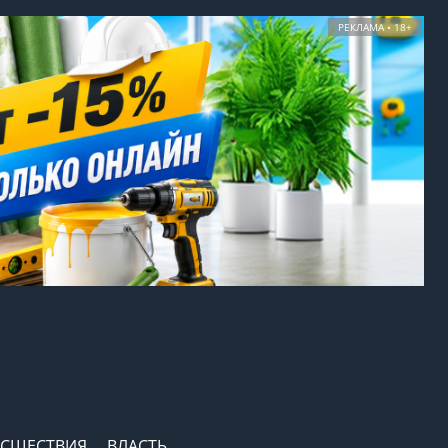
РЕКЛАМА • 18+
СШЕСТВИЯ
ВЛАСТЬ