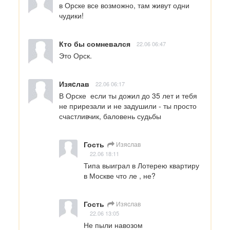
в Орске все возможно, там живут одни 
чудики!
Кто бы сомневался
22.06 06:47
Это Орск.
Изяcлав
22.06 06:17
В Орске  если ты дожил до 35 лет и тебя 
не прирезали и не задушили - ты просто 
счастливчик, баловень судьбы
Гость
Изяcлав
22.06 18:11
Типа выиграл в Лотерею квартиру 
в Москве что ле , не?
Гость
Изяcлав
22.06 13:05
Не пыли навозом