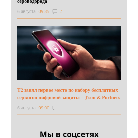
сероводорода
6 августа
09:35
2
Т2 занял первое место по набору бесплатных
сервисов цифровой защиты – J'son & Partners
6 августа
09:00
Мы в соцсетях