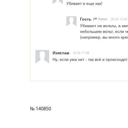
Убивает и еще как!
Гость
Алекс
26.06 10:52
Убивают не вольты, а ам
небольшим вольт, если ч
(например, вы много кре
Изяcлав
22.06 17:38
Ну, если ума нет - так всё и происходит
№ 140850