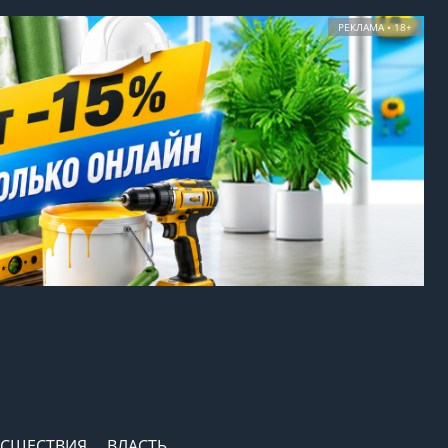
РЕКЛАМА • 18+
СШЕСТВИЯ
ВЛАСТЬ