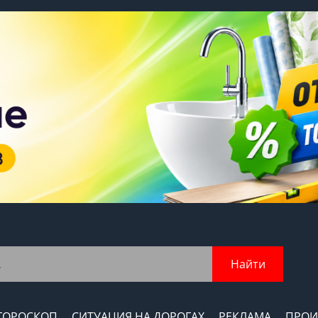
Найти
ГОРОСКОП
СИТУАЦИЯ НА ДОРОГАХ
РЕКЛАМА
ПРОИ