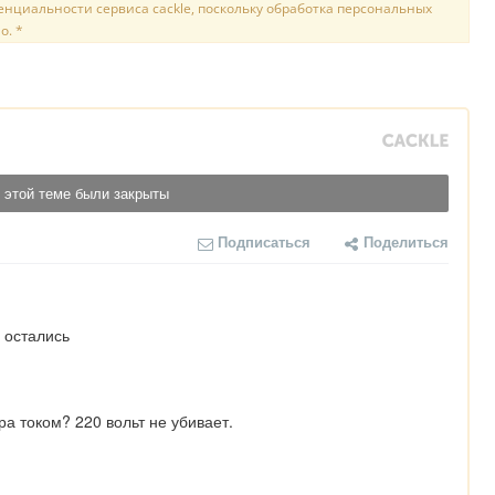
нциальности сервиса cackle, поскольку обработка персональных
о. *
 этой теме были закрыты
Подписаться
Поделиться
 остались
ра током? 220 вольт не убивает.