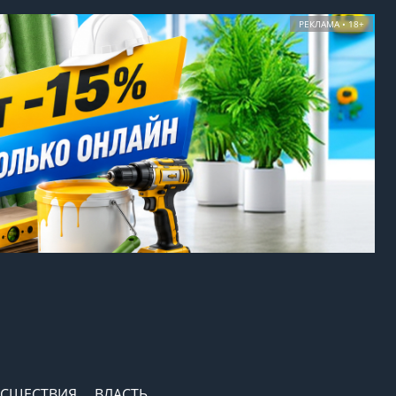
РЕКЛАМА • 18+
СШЕСТВИЯ
ВЛАСТЬ