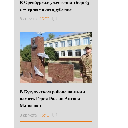
В Оренбуржье ужесточили борьбу
с «черными лесорубами»
8 августа
15:52
В Бузулукском районе почтили
память Героя России Антона
Марченко
8 августа
15:13