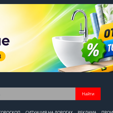
Найти
ГОРОСКОП
СИТУАЦИЯ НА ДОРОГАХ
РЕКЛАМА
ПРОИ