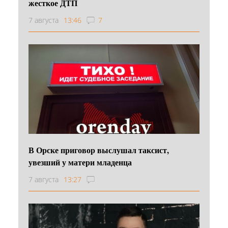
жесткое ДТП
7 августа
13:46
7
В Орске приговор выслушал таксист,
увезший у матери младенца
7 августа
13:27