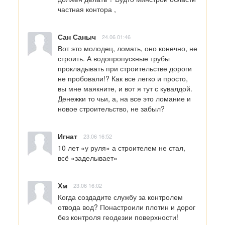
частная контора ,
Сан Саныч
24.06 01:46
Вот это молодец, ломать, оно конечно, не 
строить. А водопропускные трубы 
прокладывать при строительстве дороги 
не пробовали!? Как все легко и просто, 
вы мне маякните, и вот я тут с кувалдой. 
Денежки то чьи, а, на все это ломание и 
новое строительство, не забыл?
Игнат
23.06 16:52
10 лет «у руля» а строителем не стал, 
всё «заделывает»
Хм
23.06 16:02
Когда создадите службу за контролем 
отвода вод? Понастроили плотин и дорог 
без контроля геодезии поверхности!