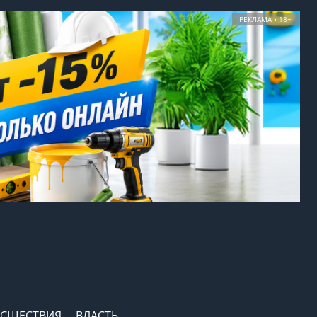
РЕКЛАМА • 18+
СШЕСТВИЯ
ВЛАСТЬ