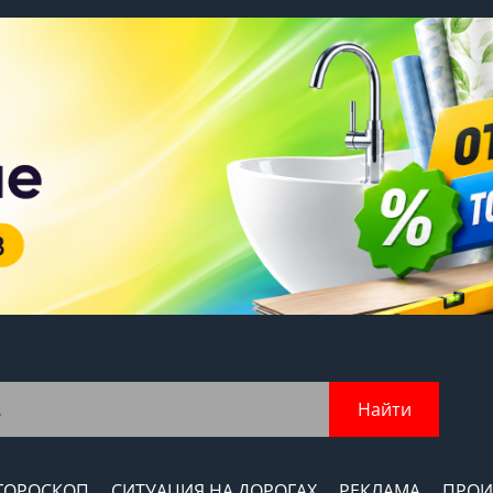
Найти
ГОРОСКОП
СИТУАЦИЯ НА ДОРОГАХ
РЕКЛАМА
ПРОИ