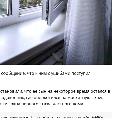
 сообщение, что к ним с ушибами поступил
тановили, что ее сын на некоторое время остался в
подоконник, где облокотился на москитную сетку.
л из окна первого этажа частного дома.
пустили домой, - сообщили в пресс-службе УМВД