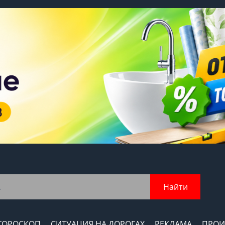
Найти
ГОРОСКОП
СИТУАЦИЯ НА ДОРОГАХ
РЕКЛАМА
ПРОИ