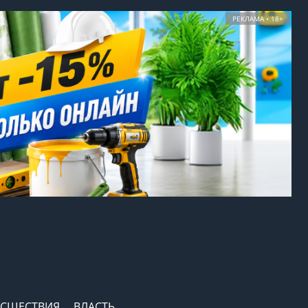
РЕКЛАМА • 18+
СШЕСТВИЯ
ВЛАСТЬ