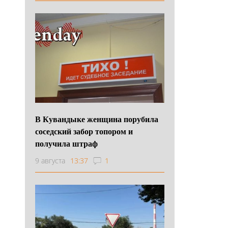
В Кувандыке женщина порубила
соседский забор топором и
получила штраф
9 августа
13:37
1