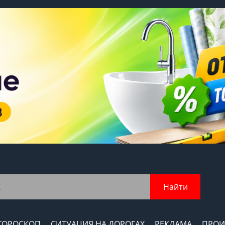
Найти
ГОРОСКОП
СИТУАЦИЯ НА ДОРОГАХ
РЕКЛАМА
ПРОИ