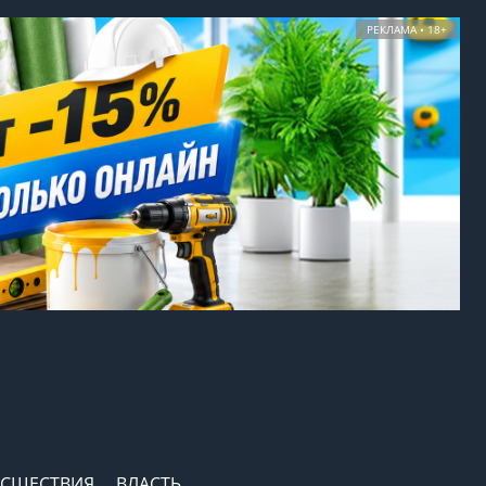
РЕКЛАМА • 18+
СШЕСТВИЯ
ВЛАСТЬ