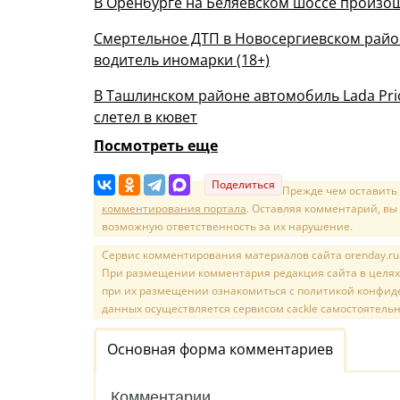
В Оренбурге на Беляевском шоссе произо
Смертельное ДТП в Новосергиевском район
водитель иномарки (18+)
В Ташлинском районе автомобиль Lada Pri
слетел в кювет
Посмотреть еще
Поделиться
Прежде чем оставить
комментирования портала
. Оставляя комментарий, вы
возможную ответственность за их нарушение.
Сервис комментирования материалов сайта orenday.ru н
При размещении комментария редакция сайта в целях
при их размещении ознакомиться с политикой конфиде
данных осуществляется сервисом cackle самостоятельн
Основная форма комментариев
Комментарии