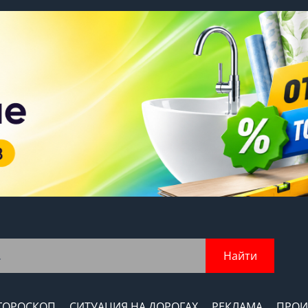
Найти
ГОРОСКОП
СИТУАЦИЯ НА ДОРОГАХ
РЕКЛАМА
ПРОИ