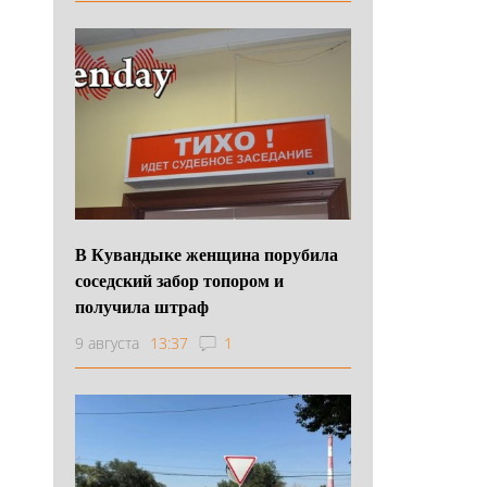
В Кувандыке женщина порубила
соседский забор топором и
получила штраф
9 августа
13:37
1