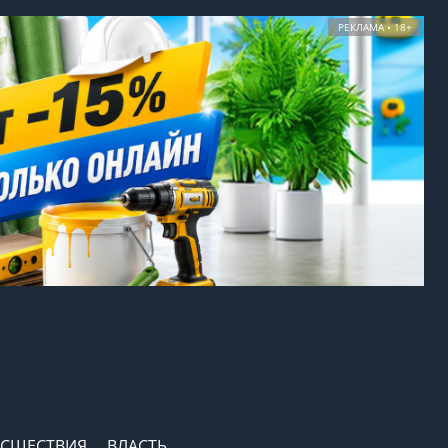
РЕКЛАМА • 18+
СШЕСТВИЯ
ВЛАСТЬ