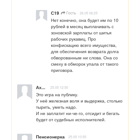
С19
Гость
26.05 06:25
Нет конечно, она будет им по 10 
рублей в месяц выплачивать с 
зоновской зарплаты от шитья 
рабочих рукавиц. Про 
конфискацию всего имущества, 
для обеспечения возврата долга 
обворованным ни слова. Она со 
смеху в обморок упала от такого 
приговора.
Ах...
25.05 12:50
Это игра на публику. 

У неё железная воля и выдержка, столько 
тырить, уметь надо. 

И не заплатит ни-че-го, отсидит и бегать 
будет от судебных исполнителей.
Пенсионерка
25.05 10:55