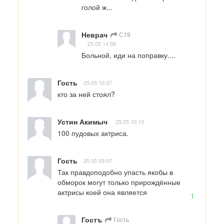
голой ж...
Неврач
С19
25.05 14:56
Больной, иди на поправку....
Гость
25.05 10:37
кто за ней стоял?
Устин Акимыч
25.05 10:13
100 пудовых актриса.
Гость
25.05 09:57
Так правдоподобно упасть якобы в 
обморок могут только прирождённые 
актрисы коей она является
1
Гостъ
Гость