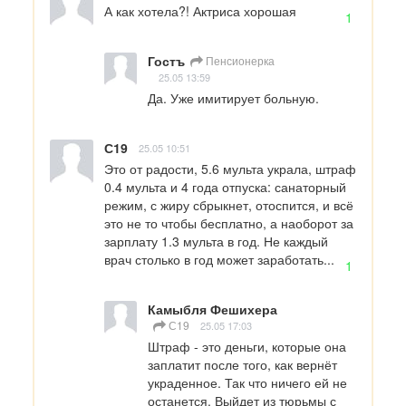
А как хотела?! Актриса хорошая
1
Гостъ
Пенсионерка
25.05 13:59
Да. Уже имитирует больную.
С19
25.05 10:51
Это от радости, 5.6 мульта украла, штраф 
0.4 мульта и 4 года отпуска: санаторный 
режим, с жиру сбрыкнет, отоспится, и всё 
это не то чтобы бесплатно, а наоборот за 
зарплату 1.3 мульта в год. Не каждый 
врач столько в год может заработать...
1
Камыбля Фешихера
С19
25.05 17:03
Штраф - это деньги, которые она 
заплатит после того, как вернёт 
украденное. Так что ничего ей не 
останется. Выйдет из тюрьмы с 