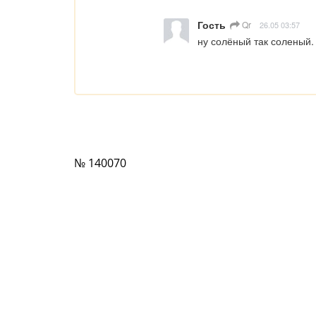
Гость
Qr
26.05 03:57
ну солёный так соленый.
№ 140070