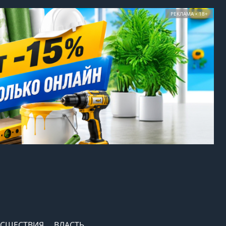
РЕКЛАМА • 18+
СШЕСТВИЯ
ВЛАСТЬ