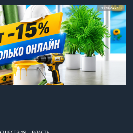
РЕКЛАМА • 18+
СШЕСТВИЯ
ВЛАСТЬ