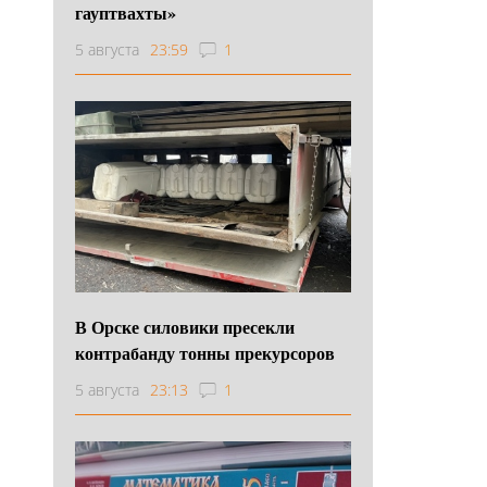
гауптвахты»
5 августа
23:59
1
В Орске силовики пресекли
контрабанду тонны прекурсоров
5 августа
23:13
1