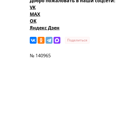
Добро пожаловать в наши соцсети:
VK
MAX
OK
Яндекс Дзен
Поделиться
№ 140965