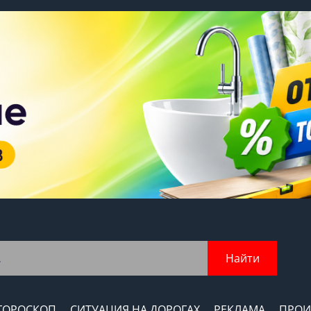
Найти
ГОРОСКОП
СИТУАЦИЯ НА ДОРОГАХ
РЕКЛАМА
ПРОИ