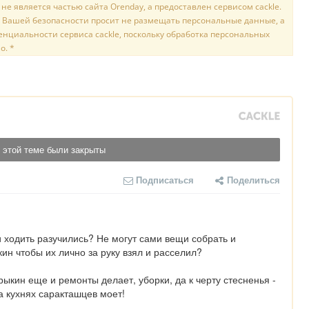
е является частью сайта Orenday, а предоставлен сервисом cackle.
 Вашей безопасности просит не размещать персональные данные, а
нциальности сервиса cackle, поскольку обработка персональных
о. *
 этой теме были закрыты
Подписаться
Поделиться
 ходить разучились? Не могут сами вещи собрать и 
н чтобы их лично за руку взял и расселил?

трыкин еще и ремонты делает, уборки, да к черту стесненья - 
а кухнях саракташцев моет!