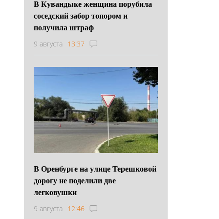
В Кувандыке женщина порубила
соседский забор топором и
получила штраф
9 августа
13:37
В Оренбурге на улице Терешковой
дорогу не поделили две
легковушки
9 августа
12:46