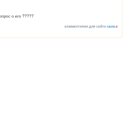
опрос о его ?????
КОММЕНТАРИИ ДЛЯ САЙТА
CACKL
E