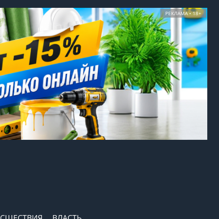
РЕКЛАМА • 18+
СШЕСТВИЯ
ВЛАСТЬ