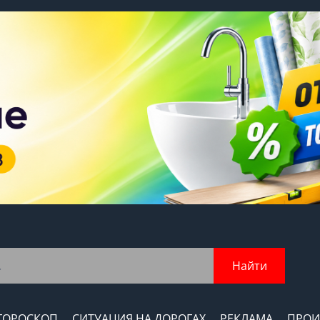
Найти
ГОРОСКОП
СИТУАЦИЯ НА ДОРОГАХ
РЕКЛАМА
ПРОИ