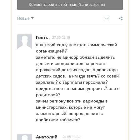
Комментарии к этой теме были закрыты
Новые
Гость
27.05 02:19
а детский сад у нас стал коммерческой 
организацией?

заметьте, не минобр обязан выделить 
деньги и специалистов на ремонт 
ограждений детских садов, а директора 
детских садов.  а им где взять? со совей 
зарплаты? с зарплаты персонала? 
придется кого-то мнимо устроить? или с 
родителей?

зачем региону все эти дармоеды в 
министерствах, которые не могут 
элементарный  вопрос решить с 
прибитием табличек?
Анатолий
26.05 19:32