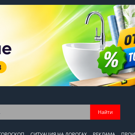
Найти
ГОРОСКОП
СИТУАЦИЯ НА ДОРОГАХ
РЕКЛАМА
ПРОИ