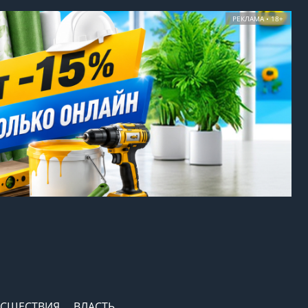
РЕКЛАМА • 18+
СШЕСТВИЯ
ВЛАСТЬ