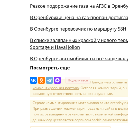
Резкое подорожание газа на АГЗС в Орен
В Оренбуржье цена на газ-пропан достигла 
В Оренбурге перевозчик по маршруту 58Н 
В списке заляпанных краской у нового терм
Sportage и Haval Jolion
В Оренбурге автомобилисты всё чаще жалу
Посмотреть еще
Поделиться
Прежде чем оставить
комментирования портала
. Оставляя комментарий, вы
возможную ответственность за их нарушение.
Сервис комментирования материалов сайта orenday.ru н
При размещении комментария редакция сайта в целях
при их размещении ознакомиться с политикой конфиде
данных осуществляется сервисом cackle самостоятельн