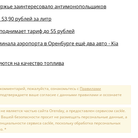
буржье заинтересовало антимонопольщиков
53,90 рублей за литр
поднимает тариф до 55 рублей
инала аэропорта в Оренбурге ещё два авто - Kia
ются на качество топлива
 комментарий, пожалуйста, ознакомьтесь с
Правилами
 подтверждаете ваше согласие с данными правилами и осознаете
е является частью сайта Orenday, а предоставлен сервисом cackle.
 Вашей безопасности просит не размещать персональные данные, а
нциальности сервиса cackle, поскольку обработка персональных
о. *