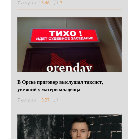
7 августа
13:46
7
В Орске приговор выслушал таксист,
увезший у матери младенца
7 августа
13:27