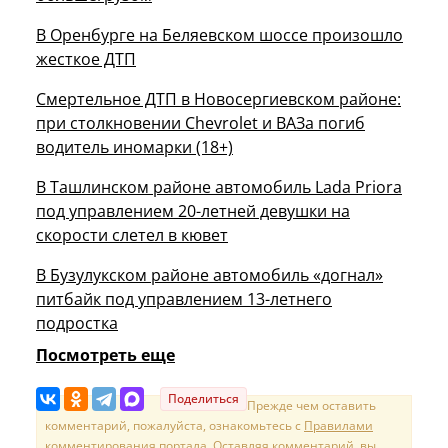
В Оренбурге на Беляевском шоссе произошло
жесткое ДТП
Смертельное ДТП в Новосергиевском районе:
при столкновении Chevrolet и ВАЗа погиб
водитель иномарки (18+)
В Ташлинском районе автомобиль Lada Priora
под управлением 20-летней девушки на
скорости слетел в кювет
В Бузулукском районе автомобиль «догнал»
питбайк под управлением 13-летнего
подростка
Посмотреть еще
Поделиться
Прежде чем оставить
комментарий, пожалуйста, ознакомьтесь с
Правилами
комментирования портала
. Оставляя комментарий, вы