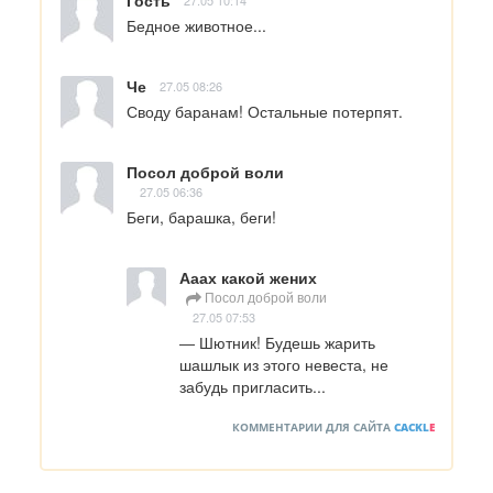
Гость
27.05 10:14
Бедное животное...
Че
27.05 08:26
Своду баранам! Остальные потерпят.
Посол доброй воли
27.05 06:36
Беги, барашка, беги!
Ааах какой жених
Посол доброй воли
27.05 07:53
― Шютник! Будешь жарить 
шашлык из этого невеста, не 
забудь пригласить...
КОММЕНТАРИИ ДЛЯ САЙТА
CACKL
E